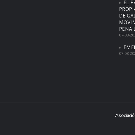
EL P
PROPI
DE GA
MOVIM
PENA 
07-08-20
EME
07-08-20
Asociació