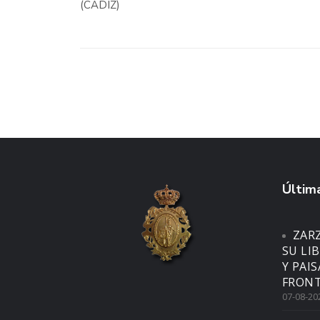
(CÁDIZ)
Última
ZAR
SU LI
Y PAI
FRONT
07-08-20