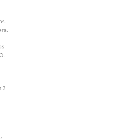
os.
era.
as
O.
n 2
y