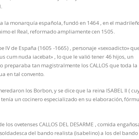
.
a la monarquía española, fundó en 1464 , en el madrileñ
ónimo el Real, reformado ampliamente cen 1505.
pe IV de España (1605 -1665) , personaje «sexoadicto» qu
cum nuda iacebat» , lo que le valió tener 46 hijos, un
o preparaba tan magistralmente los CALLOS que toda la
dua en tal convento.
heredaron los Borbon, y se dice que la reina ISABEL II ( cu
) tenía un cocinero especializado en su elaboración, fórm
gen de los ovetenses CALLOS DEL DESARME , comida engaños
 soldadesca del bando realista (isabelino) a los del bando