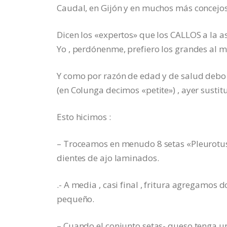
Caudal, en Gijón y en muchos más concejos
Dicen los «expertos» que los CALLOS a la as
Yo , perdónenme, prefiero los grandes al 
Y como por razón de edad y de salud debo 
(en Colunga decimos «petite») , ayer susti
Esto hicimos :
– Troceamos en menudo 8 setas «Pleurotus
dientes de ajo laminados.
.- A media , casi final , fritura agregam
pequeño.
– Cuando el conjunto setas- queso tenga 