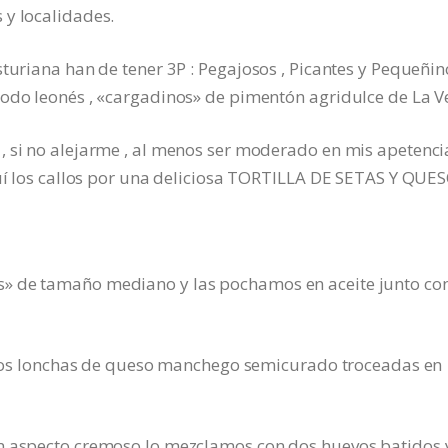
 y localidades.
turiana han de tener 3P : Pegajosos , Picantes y Pequeñin
modo leonés , «cargadinos» de pimentón agridulce de La V
, si no alejarme , al menos ser moderado en mis apetenci
tuí los callos por una deliciosa TORTILLA DE SETAS Y QUES
» de tamaño mediano y las pochamos en aceite junto co
os dos lonchas de queso manchego semicurado troceadas en
un aspecto cremoso lo mezclamos con dos huevos batidos 