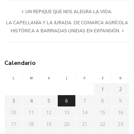
UN REPIQUE QUE NOS ALEGRA LA VIDA.
LA CAPELLANÍA Y LA JURADA. DE COMARCA AGRÍCOLA
HISTÓRICA A BARRIADAS UNIDAS EN EXPANSIÓN.
Calendario
L
M
X
J
V
S
D
1
2
3
4
5
6
7
8
9
10
11
12
13
14
15
16
17
18
19
20
21
22
23