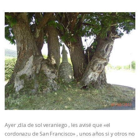
Ayer ,día de sol veraniego , les avisé que «el
cordonazu de San Francisco» , unos años si y otros no