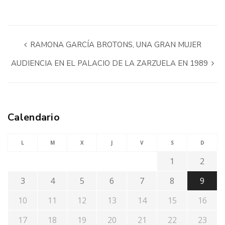
RAMONA GARCÍA BROTONS, UNA GRAN MUJER
AUDIENCIA EN EL PALACIO DE LA ZARZUELA EN 1989
Calendario
L
M
X
J
V
S
D
1
2
3
4
5
6
7
8
9
10
11
12
13
14
15
16
17
18
19
20
21
22
23