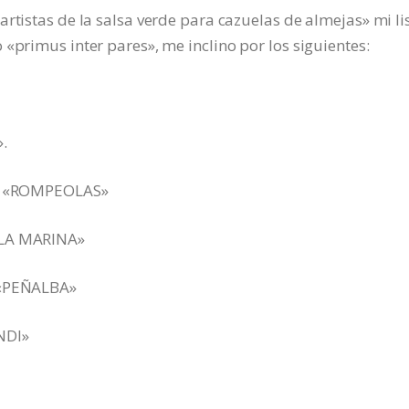
rtistas de la salsa verde para cazuelas de almejas» mi li
«primus inter pares», me inclino por los siguientes:
.
NTE «ROMPEOLAS»
«LA MARINA»
 «PEÑALBA»
NDI»