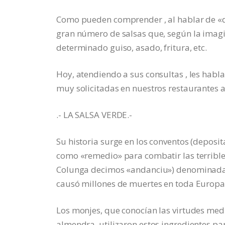
Como pueden comprender , al hablar de «di
gran número de salsas que, según la imagi
determinado guiso, asado, fritura, etc.
Hoy, atendiendo a sus consultas , les habla
muy solicitadas en nuestros restaurantes a
.- LA SALSA VERDE.-
Su historia surge en los conventos (deposit
como «remedio» para combatir las terribl
Colunga decimos «andanciu») denominada P
causó millones de muertes en toda Europa
Los monjes, que conocían las virtudes medici
almendra, utilizaron estos ingredientes pa