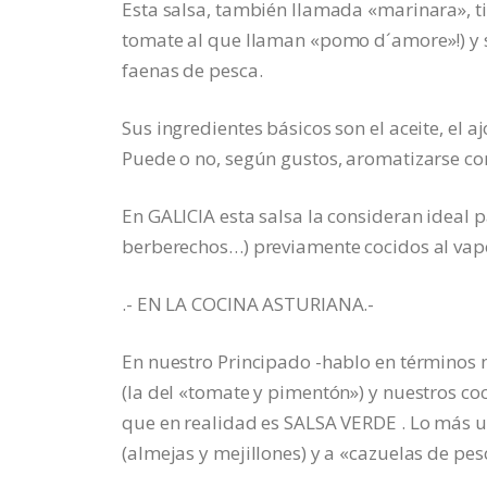
Esta salsa, también llamada «marinara», tie
tomate al que llaman «pomo d´amore»!) y s
faenas de pesca.
Sus ingredientes básicos son el aceite, el aj
Puede o no, según gustos, aromatizarse con
En GALICIA esta salsa la consideran ideal p
berberechos…) previamente cocidos al vapor
.- EN LA COCINA ASTURIANA.-
En nuestro Principado -hablo en términos m
(la del «tomate y pimentón») y nuestros c
que en realidad es SALSA VERDE . Lo más u
(almejas y mejillones) y a «cazuelas de pes