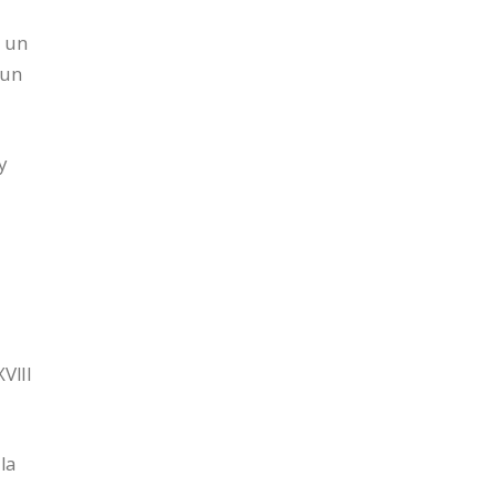
e un
 un
y
VIII
 la