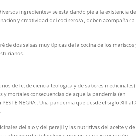
versos ingredientes» se está dando pie a la existencia d
nación y creatividad del cocinero/a , deben acompañar a
ré de dos salsas muy típicas de la cocina de los mariscos 
sturianos.
arios de fe, de ciencia teológica y de saberes medicinales)
es y mortales consecuencias de aquella pandemia (en
ESTE NEGRA . Una pandemia que desde el siglo XIII al X
.
nales del ajo y del perejil y las nutritivas del aceite y de
ra «alimento de dolientes» y procurar su recuperación.-