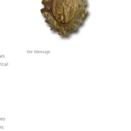
Ver Mensaje
las
ical
tes
s.