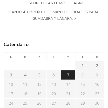
DESCONCERTANTE MES DE ABRIL
SAN JOSÉ OBRERO, 1 DE MAYO. FELICIDADES PARA
GUADAJIRA Y LÁCARA.
Calendario
L
M
X
J
V
S
D
1
2
3
4
5
6
7
8
9
10
11
12
13
14
15
16
17
18
19
20
21
22
23
24
25
26
27
28
29
30