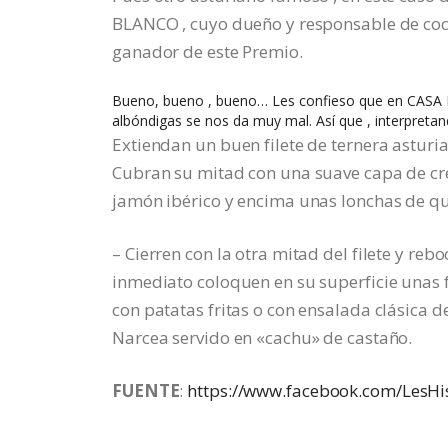
BLANCO , cuyo dueño y responsable de coci
ganador de este Premio.
Bueno, bueno , bueno… Les confieso que en CASA P
albóndigas se nos da muy mal. Así que , interpreta
Extiendan un buen filete de ternera astur
Cubran su mitad con una suave capa de cr
jamón ibérico y encima unas lonchas de q
– Cierren con la otra mitad del filete y reb
inmediato coloquen en su superficie unas 
con patatas fritas o con ensalada clásica d
Narcea servido en «cachu» de castaño.
FUENTE
:
https://www.facebook.com/LesHi