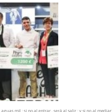
aguas mil ; si no al entrar , será al salir ; y si no al media