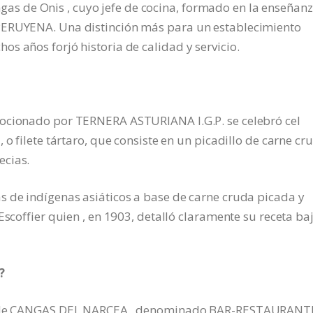
 de Onis , cuyo jefe de cocina, formado en la enseñanz
PERUYENA. Una distinción más para un establecimiento
s años forjó historia de calidad y servicio.
mocionado por TERNERA ASTURIANA I.G.P. se celebró cel
 o filete tártaro, que consiste en un picadillo de carne cr
ecias.
s de indígenas asiáticos a base de carne cruda picada y
Escoffier quien , en 1903, detalló claramente su receta baj
?
aso de CANGAS DEL NARCEA , denominado BAR-RESTAURANT