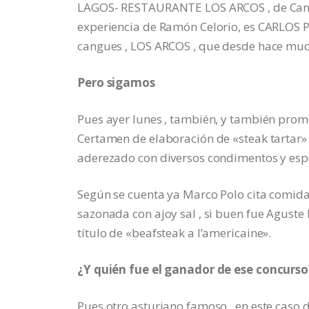
LAGOS- RESTAURANTE LOS ARCOS , de Cangas
experiencia de Ramón Celorio, es CARLOS 
cangues , LOS ARCOS , que desde hace mucho
Pero sigamos
Pues ayer lunes , también, y también pro
Certamen de elaboración de «steak tartar» ,
aderezado con diversos condimentos y esp
Según se cuenta ya Marco Polo cita comida
sazonada con ajoy sal , si buen fue Aguste 
título de «beafsteak a l’americaine».
¿Y quién fue el ganador de ese concurso
Pues otro asturiano famoso , en este c