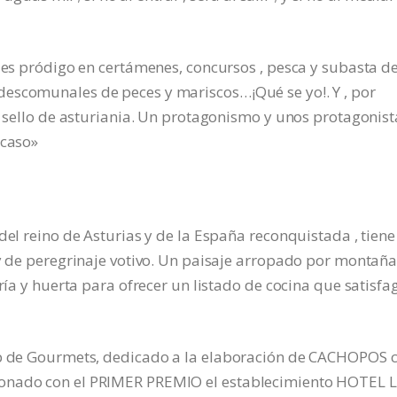
i es pródigo en certámenes, concursos , pesca y subasta d
escomunales de peces y mariscos…¡Qué se yo!. Y , por
ne sello de asturiania. Un protagonismo y unos protagonist
ocaso»
del reino de Asturias y de la España reconquistada , tiene
 y de peregrinaje votivo. Un paisaje arropado por montaña
ería y huerta para ofrecer un listado de cocina que satisfa
lub de Gourmets, dedicado a la elaboración de CACHOPOS 
donado con el PRIMER PREMIO el establecimiento HOTEL 