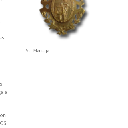
e
as
Ver Mensaje
s ,
ga a
con
LOS