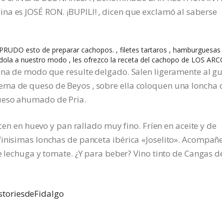
na es JOSÉ RON. ¡BUPILI! , dicen que exclamó al saberse
RUDO esto de preparar cachopos. , filetes tartaros , hamburguesas
ndola a nuestro modo , les ofrezco la receta del cachopo de LOS ARC
iana de modo que resulte delgado. Salen ligeramente al g
ema de queso de Beyos , sobre ella coloquen una loncha 
ueso ahumado de Pria.
ocen en huevo y pan rallado muy fino. Fríen en aceite y de
finisimas lonchas de panceta ibérica «Joselito». Acompañ
e lechuga y tomate. ¿Y para beber? Vino tinto de Cangas d
storiesdeFidalgo