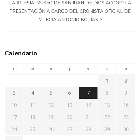
LA IGLESIA-MUSEO DE SAN JUAN DE DIOS ACOGIÓ LA
PRESENTACIÓN A CARGO DEL CRONISTA OFICIAL DE
MURCIA ANTONIO BOTÍAS
Calendario
L
M
X
J
V
S
D
1
2
3
4
5
6
7
8
9
10
11
12
13
14
15
16
17
18
19
20
21
22
23
24
25
26
27
28
29
30