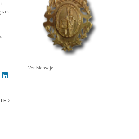
n
gias
n-
Ver Mensaje
RTE