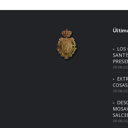
Última
LOS 
SANTÍ
PRESE
09-08-20
EXTR
COSAS
09-08-20
DES
MOSAI
SALCE
09-08-20