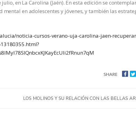
 julio, en La Carolina (Jaén). En esta edición se contempla
d mental en adolescentes y jóvenes, y también las estrate
lucia/noticia-cursos-verano-uja-carolina-jaen-recupera
0613180355.html?
8IMyI78SIQnbcxKJKayEcUIi2fRnun7qM
SHARE
LOS MOLINOS Y SU RELACIÓN CON LAS BELLAS A