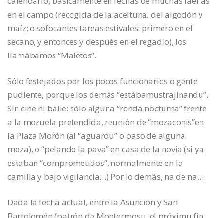
calendario, básicamente en fechas de muchas faenas
en el campo (recogida de la aceituna, del algodón y
maíz; o sofocantes tareas estivales: primero en el
secano, y entonces y después en el regadío), los
llamábamos “Maletos”.
Sólo festejados por los pocos funcionarios o gente
pudiente, porque los demás “estábamustrajinandu”.
Sin cine ni baile: sólo alguna “ronda nocturna” frente
a la mozuela pretendida, reunión de “mozaconis”en
la Plaza Morón (al “aguardu” o paso de alguna
moza), o “pelando la pava” en casa de la novia (si ya
estaban “comprometidos”, normalmente en la
camilla y bajo vigilancia…) Por lo demás, na de na…
Dada la fecha actual, entre la Asunción y San
Bartolomén (patrón de Montermosu, el próximu fin