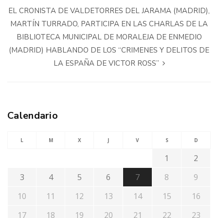
EL CRONISTA DE VALDETORRES DEL JARAMA (MADRID),
MARTÍN TURRADO, PARTICIPA EN LAS CHARLAS DE LA
BIBLIOTECA MUNICIPAL DE MORALEJA DE ENMEDIO
(MADRID) HABLANDO DE LOS “CRIMENES Y DELITOS DE
LA ESPAÑA DE VICTOR ROSS”
Calendario
L
M
X
J
V
S
D
1
2
3
4
5
6
7
8
9
10
11
12
13
14
15
16
17
18
19
20
21
22
23