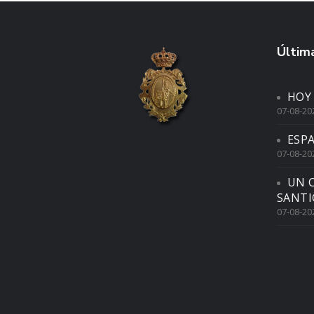
Última
HOY
07-08-20
ESP
07-08-20
UN 
SANTI
07-08-20