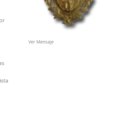
or
,
Ver Mensaje
as
ista