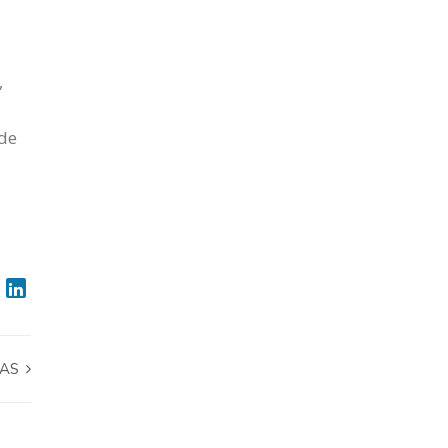
,
 de
ÑAS