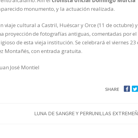
to alcalaíno. Allí el
cronista oficial Domingo Murcia
esaparecido monumento, y la actuación realizada.
 viaje cultural a Castril, Huéscar y Orce (11 de octubre) y
na proyección de fotografías antiguas, comentadas por el
ligioso de esta vieja institución. Se celebrará el viernes 23
nez Montañés, con entrada gratuita.
Juan José Montiel
SHARE
LUNA DE SANGRE Y PERRUNILLAS EXTREME