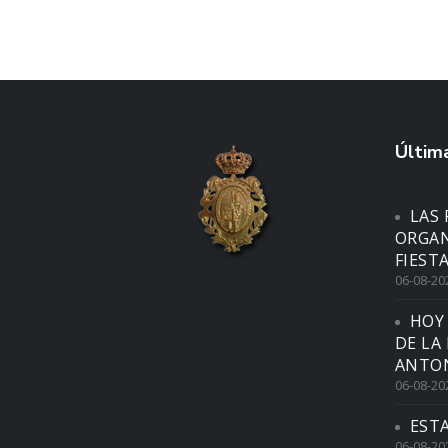
Última
LAS 
ORGAN
FIEST
06-08-20
HOY
DE LA
ANTON
06-08-20
EST
06-08-20