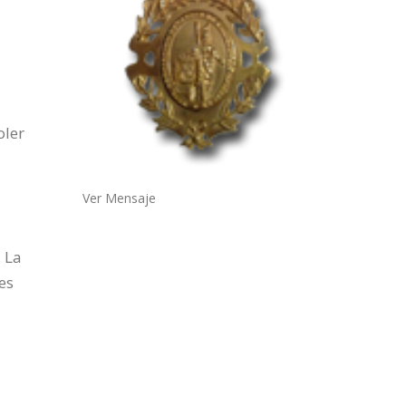
oler
Ver Mensaje
. La
es