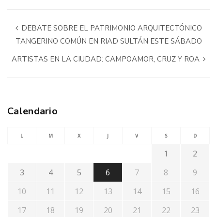
DEBATE SOBRE EL PATRIMONIO ARQUITECTÓNICO
TANGERINO COMÚN EN RIAD SULTÁN ESTE SÁBADO
ARTISTAS EN LA CIUDAD: CAMPOAMOR, CRUZ Y ROA
Calendario
L
M
X
J
V
S
D
1
2
3
4
5
6
7
8
9
10
11
12
13
14
15
16
17
18
19
20
21
22
23