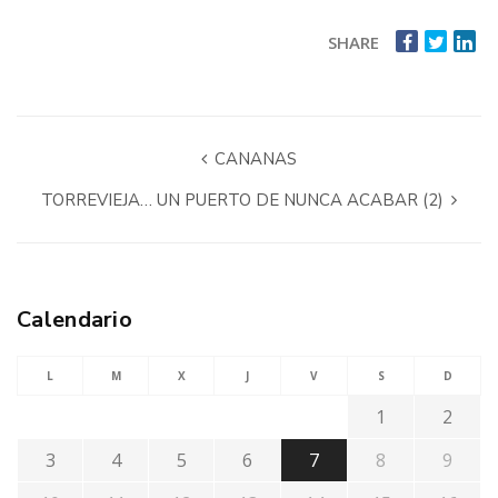
SHARE
CANANAS
TORREVIEJA… UN PUERTO DE NUNCA ACABAR (2)
Calendario
L
M
X
J
V
S
D
1
2
3
4
5
6
7
8
9