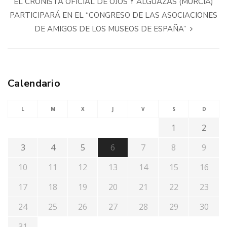
EL CRONISTA OFICIAL DE OJÓS Y ALGUAZAS (MURCIA)
PARTICIPARÁ EN EL “CONGRESO DE LAS ASOCIACIONES
DE AMIGOS DE LOS MUSEOS DE ESPAÑA”
Calendario
L
M
X
J
V
S
D
1
2
3
4
5
6
7
8
9
10
11
12
13
14
15
16
17
18
19
20
21
22
23
24
25
26
27
28
29
30
31