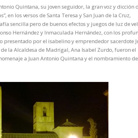
ntonio Quintana, su joven seguidor, la gran voz y dicción 
s”, en los versos de Santa Teresa y San Juan de la Cruz,
fía sencilla pero de buenos efectos y juegos de luz de vel
Alfonso Hernández y Inmaculada Hernández, con los profu
ello presentado por el isabelino y emprendedor sacerdote J
de la Alcaldesa de Madrigal, Ana Isabel Zurdo, fueron el
n homenaje a Juan Antonio Quintana y el nombramiento de