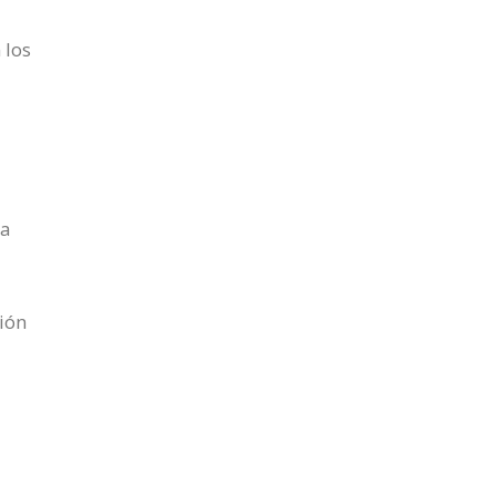
 los
 a
ción