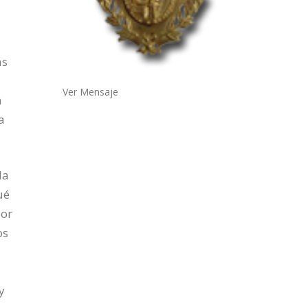
as
Ver Mensaje
n
a
da
ué
jor
os
y