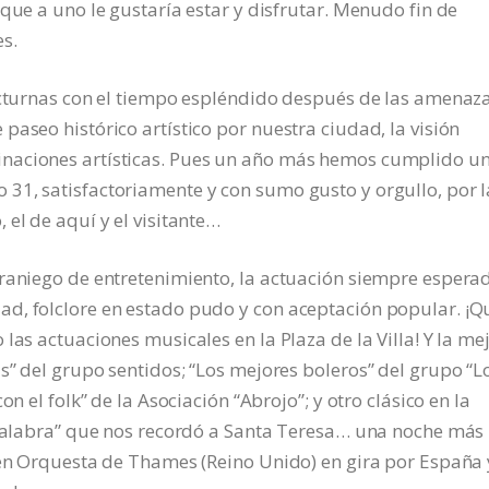
que a uno le gustaría estar y disfrutar. Menudo fin de
s.
nocturnas con el tiempo espléndido después de las amenaz
aseo histórico artístico por nuestra ciudad, la visión
naciones artísticas. Pues un año más hemos cumplido u
31, satisfactoriamente y con sumo gusto y orgullo, por l
el de aquí y el visitante…
eraniego de entretenimiento, la actuación siempre espera
d, folclore en estado pudo y con aceptación popular. ¡Q
las actuaciones musicales en la Plaza de la Villa! Y la me
s” del grupo sentidos; “Los mejores boleros” del grupo “L
n el folk” de la Asociación “Abrojo”; y otro clásico en la
a Palabra” que nos recordó a Santa Teresa… una noche más
ven Orquesta de Thames (Reino Unido) en gira por España 