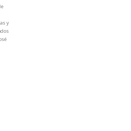
de
as y
ndos
osé