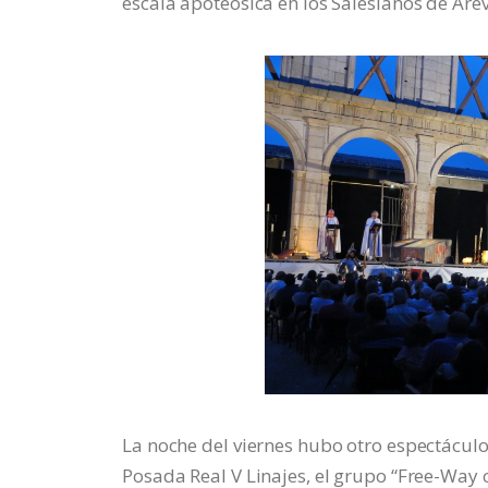
escala apoteósica en los Salesianos de Arév
La noche del viernes hubo otro espectáculo 
Posada Real V Linajes, el grupo “Free-Way c