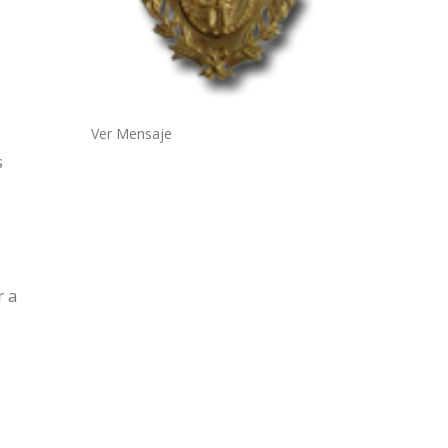
Ver Mensaje
s
r a