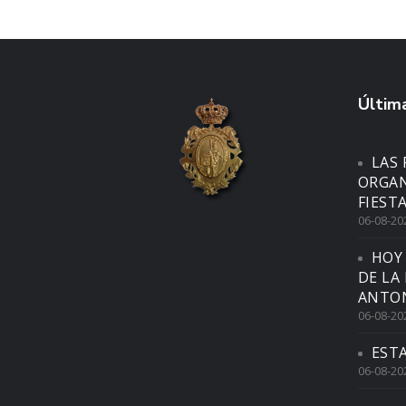
Última
LAS 
ORGAN
FIEST
06-08-20
HOY
DE LA
ANTON
06-08-20
EST
06-08-20