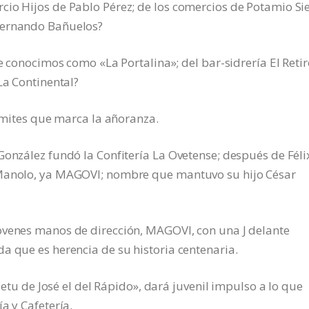
io Hijos de Pablo Pérez; de los comercios de Potamio Sie
Fernando Bañuelos?
ue conocimos como «La Portalina»; del bar-sidrería El Retir
La Continental?
límites que marca la añoranza.
González fundó la Confitería La Ovetense; después de Féli
 Manolo, ya MAGOVI; nombre que mantuvo su hijo César
óvenes manos de dirección, MAGOVI, con una J delante
a que es herencia de su historia centenaria.
nietu de José el del Rápido», dará juvenil impulso a lo que
a y Cafetería.