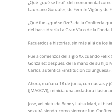
¿Qué -¿qué se fizo?- del monumental comerc
Laureano González, de Fermín Vigón y de 
¿Qué fue -¿qué se fizo?- de la Confitería q
del bar-sidrería La Gran Vía o de la Fonda 
Recuerdos e historias, sin más allá de los 
Fue a comienzos del siglo XX cuando Félix 
González; después, de la mano de su hijo
Carlos, auténtica «institución colunguesa».
Ahora, mañana 18 de junio, con nuevas y j
(JMAGOVI), reinicia una andadura ilusionad
Jose, «el nietu de Bene y Luisa Mari, el bis
seguirá siendo, como siempre fue, Confiterí