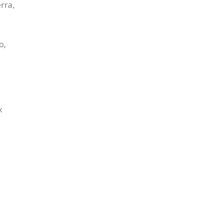
rra,
o,
x