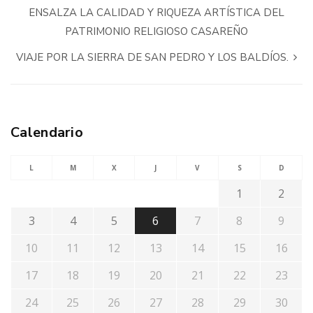
ENSALZA LA CALIDAD Y RIQUEZA ARTÍSTICA DEL
PATRIMONIO RELIGIOSO CASAREÑO
VIAJE POR LA SIERRA DE SAN PEDRO Y LOS BALDÍOS.
Calendario
L
M
X
J
V
S
D
1
2
3
4
5
6
7
8
9
10
11
12
13
14
15
16
17
18
19
20
21
22
23
24
25
26
27
28
29
30