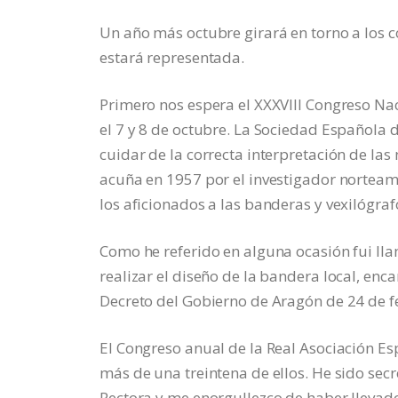
Un año más octubre girará en torno a los 
estará representada.
Primero nos espera el XXXVIII Congreso Nac
el 7 y 8 de octubre. La Sociedad Española d
cuidar de la correcta interpretación de las
acuña en 1957 por el investigador norteam
los aficionados a las banderas y vexilógra
Como he referido en alguna ocasión fui l
realizar el diseño de la bandera local, e
Decreto del Gobierno de Aragón de 24 de f
El Congreso anual de la Real Asociación Esp
más de una treintena de ellos. He sido secr
Rectora y me enorgullezco de haber llevad