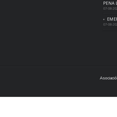
PENA 
07-08-20
EME
07-08-20
Asociació