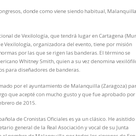
congresos, donde como viene siendo habitual, Malanquill
ional de Vexilología, que tendrá lugar en Cartagena (Mur
e Vexilología, organizadora del evento, tiene por misión
 normas por las que se rigen las banderas. El término se
ericano Whitney Smith, quien a su vez denomina vexilófil
fos para diseñadores de banderas.
lamado por el ayuntamiento de Malanquilla (Zaragoza) pa
ncargo que acepté con mucho gusto y que fue aprobado por
ebrero de 2015.
añola de Cronistas Oficiales es ya un clásico. He asistido
etario general de la Real Asociación y vocal de su Junta
o el nombre de Malanquilla por todos los rincones de Es