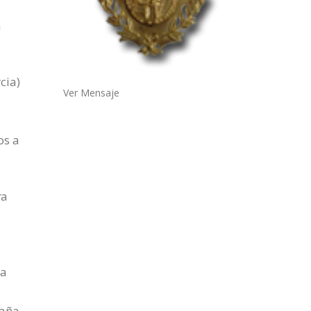
a
cia)
Ver Mensaje
os a
ra
 a
paña