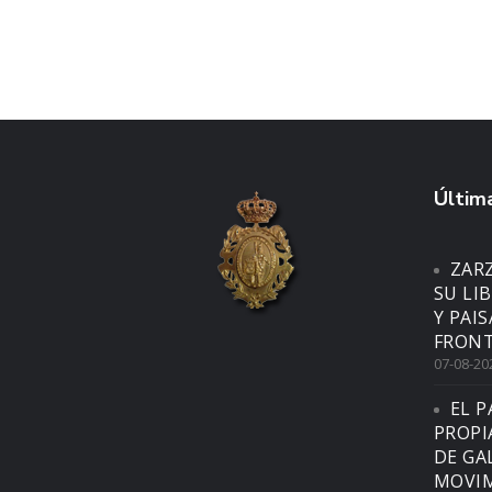
Última
ZAR
SU LI
Y PAI
FRONT
07-08-20
EL P
PROPI
DE GA
MOVIM