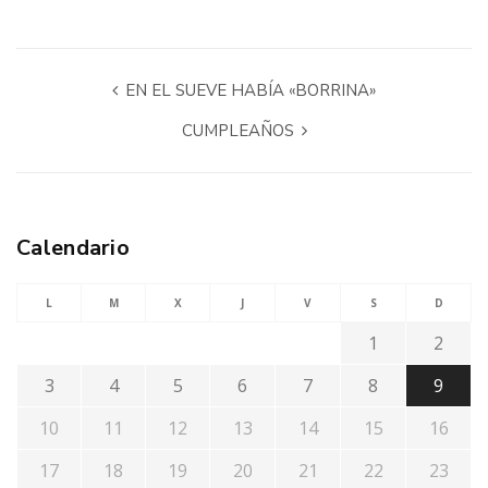
EN EL SUEVE HABÍA «BORRINA»
CUMPLEAÑOS
Calendario
L
M
X
J
V
S
D
1
2
3
4
5
6
7
8
9
10
11
12
13
14
15
16
17
18
19
20
21
22
23