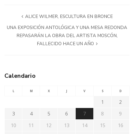
ALICE WILMER, ESCULTURA EN BRONCE
UNA EXPOSICIÓN ANTOLÓGICA Y UNA MESA REDONDA
REPASARÁN LA OBRA DEL ARTISTA MOSCÓN,
FALLECIDO HACE UN AÑO
Calendario
L
M
X
J
V
S
D
1
2
3
4
5
6
7
8
9
10
11
12
13
14
15
16