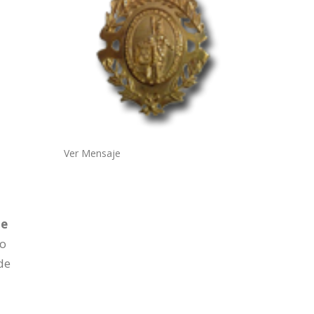
Ver Mensaje
de
o
de