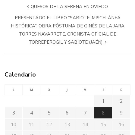
QUESOS DE LA SERENA EN OVIEDO
PRESENTADO EL LIBRO “SABIOTE, MISCELÁNEA
HISTÓRICA”, OBRA PÓSTUMA DE GINÉS DE LA JARA
TORRES NAVARRETE, CRONISTA OFICIAL DE
TORREPEROGIL Y SABIOTE (JAÉN)
Calendario
L
M
X
J
V
S
D
1
2
3
4
5
6
7
8
9
10
11
12
13
14
15
16