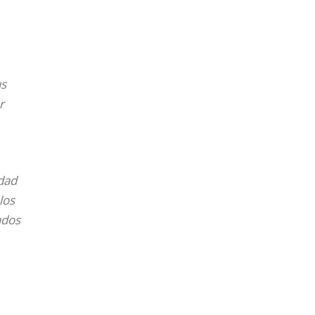
us
r
idad
los
ados