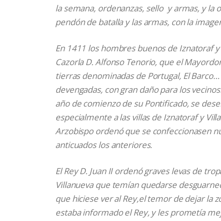
la semana, ordenanzas, sello y armas, y la ob
pendón de batalla y las armas, con la imagen
En 1411 los hombres buenos de Iznatoraf y V
Cazorla D. Alfonso Tenorio, que el Mayord
tierras denominadas de Portugal, El Barco… 
devengadas, con gran daño para los vecinos
año de comienzo de su Pontificado, se dese
especialmente a las villas de Iznatoraf y Vi
Arzobispo ordenó que se confeccionasen n
anticuados los anteriores.
El Rey D. Juan II ordenó graves levas de tro
Villanueva que temían quedarse desguarnecid
que hiciese ver al Rey,el temor de dejar la 
estaba informado el Rey, y les prometía mejo