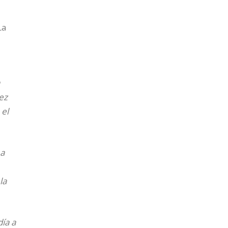
a
La
ez
 el
La
la
ía a