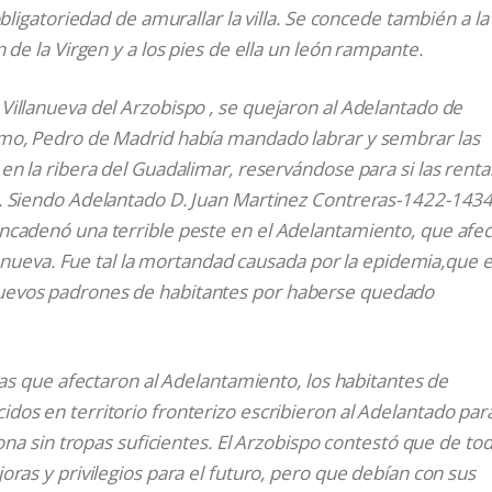
ligatoriedad de amurallar la villa.
Se concede también a la v
 de la Virgen y a los pies de ella un león rampante.
illanueva del Arzobispo , se quejaron al Adelantado de
omo, Pedro de Madrid había mandado labrar y sembrar las
en la ribera del Guadalimar, reservándose para si las renta
. Siendo Adelantado D. Juan Martinez Contreras-1422-1434.
ncadenó una terrible peste en el Adelantamiento, que afe
llanueva. Fue tal la mortandad causada por la epidemia,que e
uevos padrones de habitantes por haberse quedado
pas que afectaron al Adelantamiento, los habitantes de
os en territorio fronterizo escribieron al Adelantado par
zona sin tropas suficientes. El Arzobispo contestó que de to
ras y privilegios para el futuro, pero que debían con sus