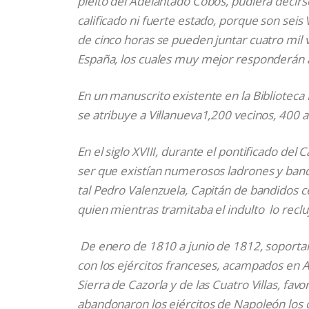
pleito del Adelantado Cobos, pudiera decirs
calificado ni fuerte estado, porque son seis 
de cinco horas se pueden juntar cuatro mil v
España, los cuales muy mejor responderán a
En un manuscrito existente en la Biblioteca 
se atribuye a Villanueva1,200 vecinos, 400 a I
En el siglo XVIII, durante el pontificado del
ser que existían numerosos ladrones y band
tal Pedro Valenzuela, Capitán de bandidos c
quien mientras tramitaba el indulto lo reclu
De enero de 1810 a junio de 1812, soportar
con los ejércitos franceses, acampados en A
Sierra de Cazorla y de las Cuatro Villas, favo
abandonaron los ejércitos de Napoleón los