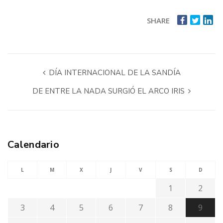
SHARE
DÍA INTERNACIONAL DE LA SANDÍA
DE ENTRE LA NADA SURGIÓ EL ARCO IRIS
Calendario
L
M
X
J
V
S
D
1
2
3
4
5
6
7
8
9