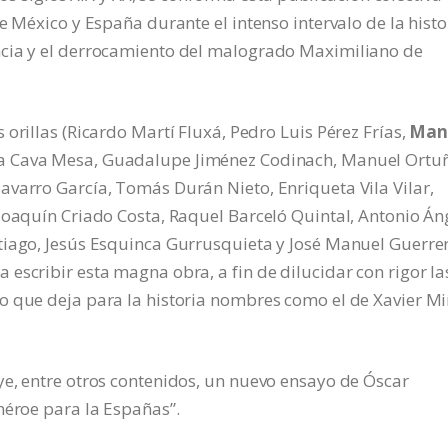
e México y España durante el intenso intervalo de la histo
ncia y el derrocamiento del malogrado Maximiliano de
orillas (Ricardo Martí Fluxá, Pedro Luis Pérez Frías,
Man
oña Cava Mesa, Guadalupe Jiménez Codinach, Manuel Ortu
avarro García, Tomás Durán Nieto, Enriqueta Vila Vilar,
Joaquín Criado Costa, Raquel Barceló Quintal, Antonio Án
tiago, Jesús Esquinca Gurrusquieta y José Manuel Guerre
escribir esta magna obra, a fin de dilucidar con rigor la
o que deja para la historia nombres como el de Xavier Mi
ye, entre otros contenidos, un nuevo ensayo de Óscar
héroe para la Españas”.