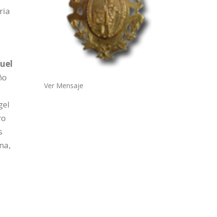
ria
uel
ño
Ver Mensaje
gel
ro
s
na,