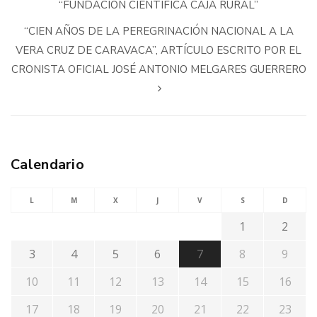
“FUNDACIÓN CIENTÍFICA CAJA RURAL”
“CIEN AÑOS DE LA PEREGRINACIÓN NACIONAL A LA
VERA CRUZ DE CARAVACA”, ARTÍCULO ESCRITO POR EL
CRONISTA OFICIAL JOSÉ ANTONIO MELGARES GUERRERO
Calendario
L
M
X
J
V
S
D
1
2
3
4
5
6
7
8
9
10
11
12
13
14
15
16
17
18
19
20
21
22
23