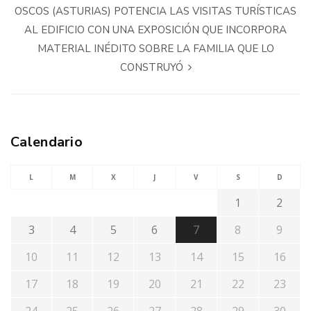
OSCOS (ASTURIAS) POTENCIA LAS VISITAS TURÍSTICAS
AL EDIFICIO CON UNA EXPOSICIÓN QUE INCORPORA
MATERIAL INÉDITO SOBRE LA FAMILIA QUE LO
CONSTRUYÓ
Calendario
L
M
X
J
V
S
D
1
2
3
4
5
6
7
8
9
10
11
12
13
14
15
16
17
18
19
20
21
22
23