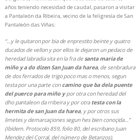
años teniendo necesidad de caudal, pasaron a visitar
a Pantaleón da Ribeira, vecino de la feligresía de San
Pantaleón das Viñas:
“…y le quitaron por bia de enprestito beinte y quatro
ducados de vellon y por ellos le dejaron un pedaco de
heredad labradia sita en la fra de
santa maria de
miño y a do dizen San Juan da harea
, de senbradura
de dos ferrados de trigo poco mas o menos, segun
testa por una parte con
camino que ba dela puente
del puerco para miño y
por otra con heredad del
dho pantaleon da rribeira y por otra
testa con la
hermita de san Juan da harea
, y por otros sus
limetes y demarcaçiones segun hes bien conoçida…”
(Ibídem. Protocolo 859, folio 80, del escribano Juan
Mendez del Corral, del número de Betanzos).