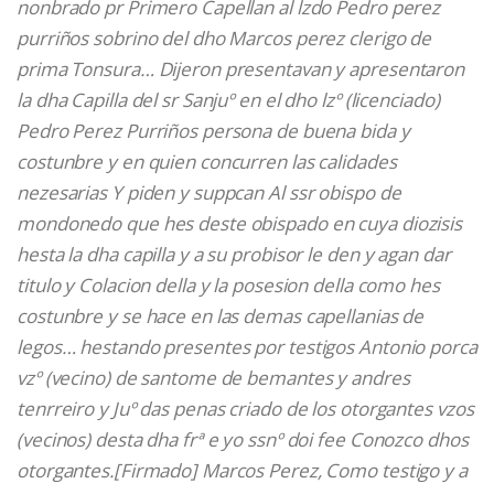
nonbrado pr Primero Capellan al lzdo Pedro perez
purriños sobrino del dho Marcos perez clerigo de
prima Tonsura… Dijeron presentavan y apresentaron
la dha Capilla del sr Sanjuº en el dho lzº (licenciado)
Pedro Perez Purriños persona de buena bida y
costunbre y en quien concurren las calidades
nezesarias Y piden y suppcan Al ssr obispo de
mondonedo que hes deste obispado en cuya diozisis
hesta la dha capilla y a su probisor le den y agan dar
titulo y Colacion della y la posesion della como hes
costunbre y se hace en las demas capellanias de
legos… hestando presentes por testigos Antonio porca
vzº (vecino) de santome de bemantes y andres
tenrreiro y Juº das penas criado de los otorgantes vzos
(vecinos) desta dha frª e yo ssnº doi fee Conozco dhos
otorgantes.[Firmado] Marcos Perez, Como testigo y a