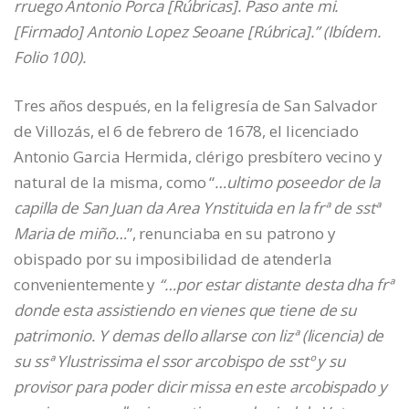
rruego Antonio Porca [Rúbricas]. Paso ante mi.
[Firmado] Antonio Lopez Seoane [Rúbrica].” (Ibídem.
Folio 100).
Tres años después, en la feligresía de San Salvador
de Villozás, el 6 de febrero de 1678, el licenciado
Antonio Garcia Hermida, clérigo presbítero vecino y
natural de la misma, como “
…ultimo poseedor de la
capilla de San Juan da Area Ynstituida en la frª de sstª
Maria de miño…
”, renunciaba en su patrono y
obispado por su imposibilidad de atenderla
convenientemente y
“…por estar distante desta dha frª
donde esta assistiendo en vienes que tiene de su
patrimonio. Y demas dello allarse con lizª (licencia) de
su ssª Ylustrissima el ssor arcobispo de sstº y su
provisor para poder dicir missa en este arcobispado y