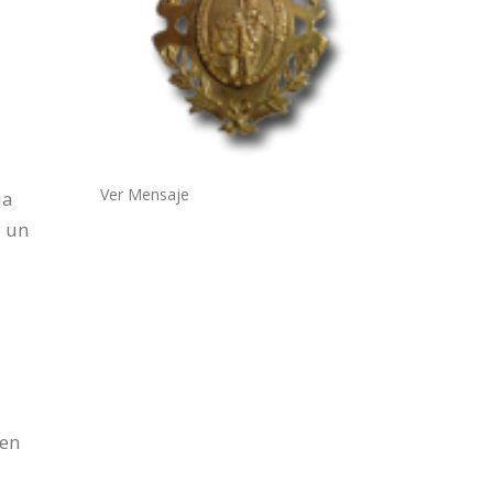
Ver Mensaje
ja
ó un
 en