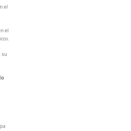
n el
n el
izo.
a su
do
,
a
apa