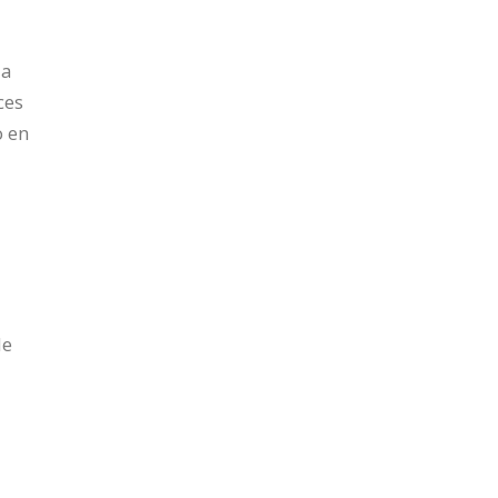
la
ces
o en
de