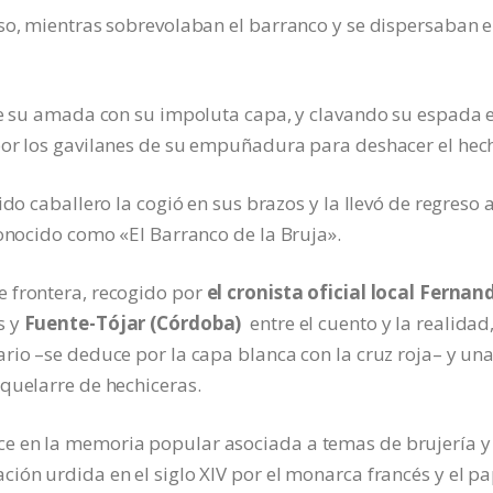
so, mientras sobrevolaban el barranco y se dispersaban e
de su amada con su impoluta capa, y clavando su espada e
por los gavilanes de su empuñadura para deshacer el hech
do caballero la cogió en sus brazos y la llevó de regreso 
conocido como «El Barranco de la Bruja».
 frontera, recogido por
el cronista oficial local Fernan
s y
Fuente-Tójar (Córdoba)
entre el cuento y la realidad
rio –se deduce por la capa blanca con la cruz roja– y un
quelarre de hechiceras.
e en la memoria popular asociada a temas de brujería y
ión urdida en el siglo XIV por el monarca francés y el p