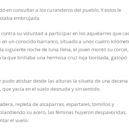
dó en consultar a los curanderos del pueblo. Y estos le
estaba embrujada.
 contra su voluntad a participar en los aquelarres que c
a en un conocido barranco, situado a unos cuatro kilómet
 la siguiente noche de luna llena, el joven montó su corcel,
 la que brillaba una hermosa cruz roja bordada, galopó
o, y pudo atisbar desde las alturas la silueta de una decena
ue yacía en el suelo desnuda y sin sentido.
adera, repleta de alcaparras, espartales, tomillos y
landiendo su acero, las féminas huyeron despavoridas,
tar el vuelo.