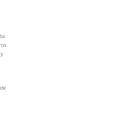
ada
ros
 y
 de