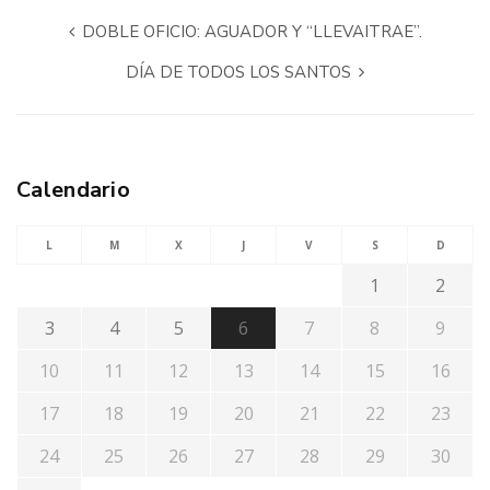
DOBLE OFICIO: AGUADOR Y “LLEVAITRAE”.
DÍA DE TODOS LOS SANTOS
Calendario
L
M
X
J
V
S
D
1
2
3
4
5
6
7
8
9
10
11
12
13
14
15
16
17
18
19
20
21
22
23
24
25
26
27
28
29
30