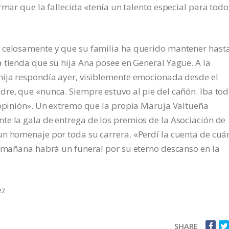
rmar que la fallecida «tenía un talento especial para todo
 celosamente y que su familia ha querido mantener hasta
 tienda que su hija Ana posee en General Yagüe. A la
hija respondía ayer, visiblemente emocionada desde el
dre, que «nunca. Siempre estuvo al pie del cañón. Iba to
 opinión». Un extremo que la propia Maruja Valtueña
te la gala de entrega de los premios de la Asociación de
un homenaje por toda su carrera. «Perdí la cuenta de cuá
y mañana habrá un funeral por su eterno descanso en la
ez
SHARE