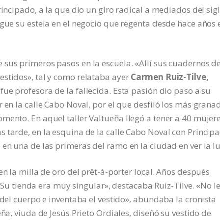
rincipado, a la que dio un giro radical a mediados del sig
igue su estela en el negocio que regenta desde hace años 
 sus primeros pasos en la escuela. «Allí sus cuadernos d
estidos», tal y como relataba ayer
Carmen Ruiz-Tilve,
 fue profesora de la fallecida. Esta pasión dio paso a su
 en la calle Cabo Noval, por el que desfiló los más grana
mento. En aquel taller Valtueña llegó a tener a 40 mujer
 tarde, en la esquina de la calle Cabo Noval con Princip
en una de las primeras del ramo en la ciudad en ver la lu
en la milla de oro del prêt-à-porter local. Años después
. «Su tienda era muy singular», destacaba Ruiz-Tilve. «No l
 del cuerpo e inventaba el vestido», abundaba la cronista
eña, viuda de Jesús Prieto Ordiales, diseñó su vestido de