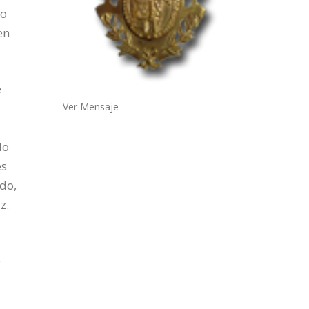
lo
en
e
Ver Mensaje
do
es
ado,
z.
e