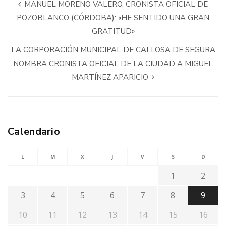
MANUEL MORENO VALERO, CRONISTA OFICIAL DE
POZOBLANCO (CÓRDOBA): «HE SENTIDO UNA GRAN
GRATITUD»
LA CORPORACIÓN MUNICIPAL DE CALLOSA DE SEGURA
NOMBRA CRONISTA OFICIAL DE LA CIUDAD A MIGUEL
MARTÍNEZ APARICIO
Calendario
L
M
X
J
V
S
D
1
2
3
4
5
6
7
8
9
10
11
12
13
14
15
16