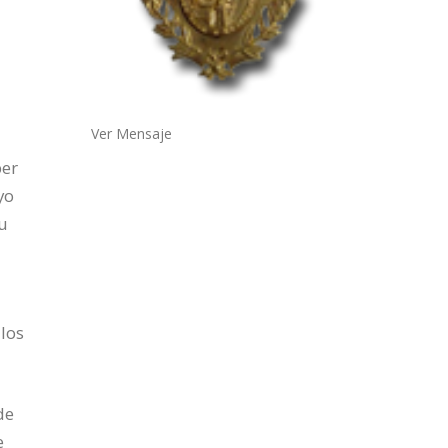
Ver Mensaje
ber
yo
su
a
los
de
e