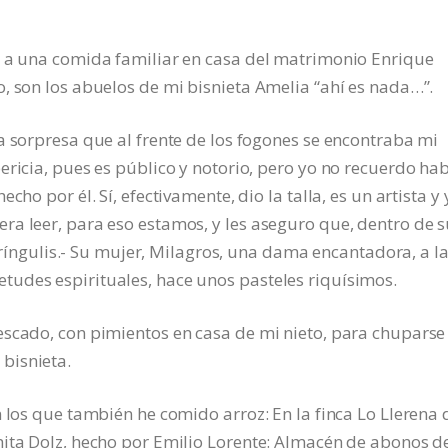
o a una comida familiar en casa del matrimonio Enrique
, son los abuelos de mi bisnieta Amelia “ahí es nada…”.
a sorpresa que al frente de los fogones se encontraba mi
ericia, pues es público y notorio, pero yo no recuerdo ha
ho por él. Sí, efectivamente, dio la talla, es un artista y 
ra leer, para eso estamos, y les aseguro que, dentro de 
ntríngulis.- Su mujer, Milagros, una dama encantadora, a l
udes espirituales, hace unos pasteles riquísimos.
scado, con pimientos en casa de mi nieto, para chuparse 
bisnieta.
n los que también he comido arroz: En la finca Lo Llerena 
hita Dolz, hecho por Emilio Lorente: Almacén de abonos d