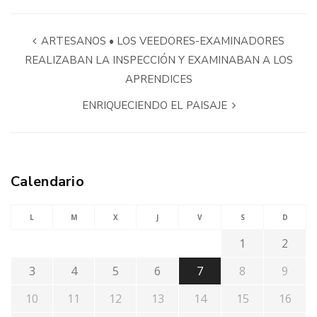
ARTESANOS • LOS VEEDORES-EXAMINADORES
REALIZABAN LA INSPECCIÓN Y EXAMINABAN A LOS
APRENDICES
ENRIQUECIENDO EL PAISAJE
Calendario
L
M
X
J
V
S
D
1
2
3
4
5
6
7
8
9
10
11
12
13
14
15
16