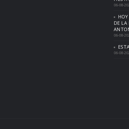
06-08-20
HOY
DE LA
ANTON
06-08-20
EST
06-08-20