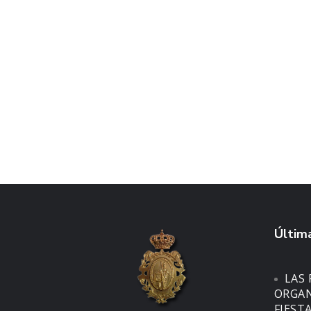
Última
LAS 
ORGAN
FIEST