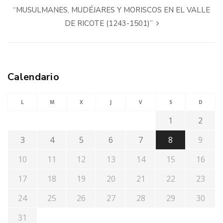
“MUSULMANES, MUDÉJARES Y MORISCOS EN EL VALLE
DE RICOTE (1243-1501)”
Calendario
L
M
X
J
V
S
D
1
2
3
4
5
6
7
8
9
10
11
12
13
14
15
16
17
18
19
20
21
22
23
24
25
26
27
28
29
30
31