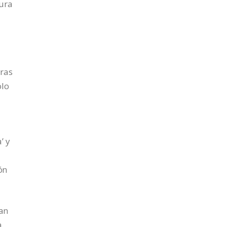
tura
uras
ólo
’ y
ón
an
a