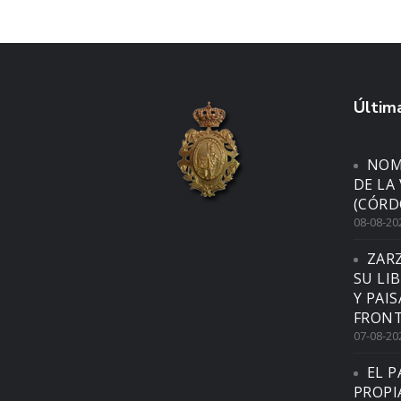
Última
NOM
DE LA
(CÓRD
08-08-20
ZAR
SU LI
Y PAI
FRONT
07-08-20
EL P
PROPI