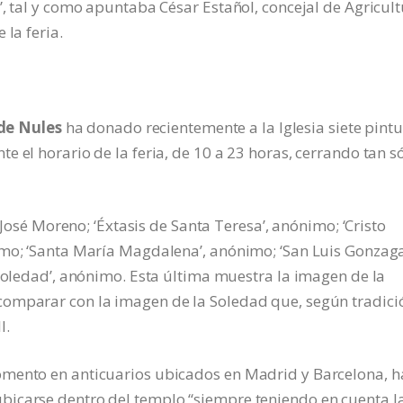
”, tal y como apuntaba César Estañol, concejal de Agricul
 la feria.
 de Nules
ha donado recientemente a la Iglesia siete pint
 el horario de la feria, de 10 a 23 horas, cerrando tan s
e José Moreno; ‘Éxtasis de Santa Teresa’, anónimo; ‘Cristo
imo; ‘Santa María Magdalena’, anónimo; ‘San Luis Gonzaga
‘Soledad’, anónimo. Esta última muestra la imagen de la
comparar con la imagen de la Soledad que, según tradici
I.
omento en anticuarios ubicados en Madrid y Barcelona, h
bicarse dentro del templo “siempre teniendo en cuenta l