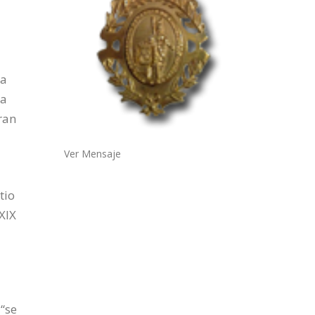
na
la
ran
Ver Mensaje
tio
XIX
“se