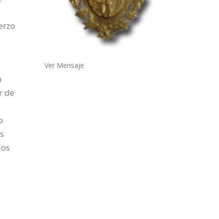
erzo
Ver Mensaje
n
r de
o
us
dos