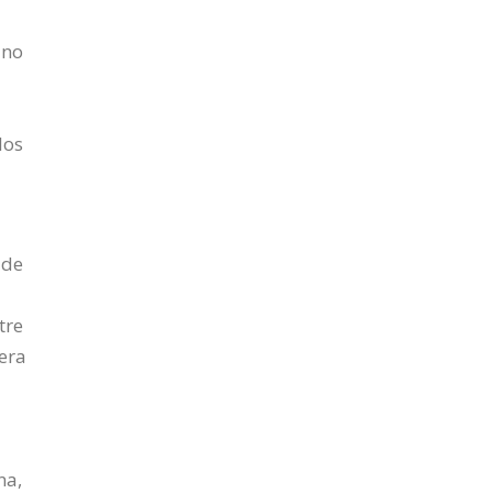
 no
los
 de
tre
iera
na,