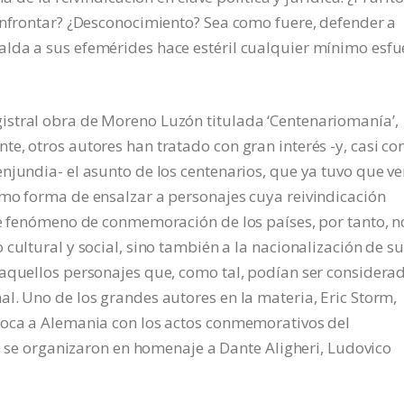
onfrontar? ¿Desconocimiento? Sea como fuere, defender a
lda a sus efemérides hace estéril cualquier mínimo esfu
stral obra de Moreno Luzón titulada ‘Centenariomanía’,
e, otros autores han tratado con gran interés -y, casi co
njundia- el asunto de los centenarios, que ya tuvo que ve
omo forma de ensalzar a personajes cuya reivindicación
se fenómeno de conmemoración de los países, por tanto, n
cultural y social, sino también a la nacionalización de s
 aquellos personajes que, como tal, podían ser considera
l. Uno de los grandes autores en la materia, Eric Storm,
poca a Alemania con los actos conmemorativos del
ue se organizaron en homenaje a Dante Aligheri, Ludovico