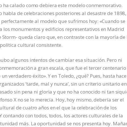
no ha calado como debiera este modelo conmemorativo.
 habla de celebraciones posteriores al desastre de 1898,
e perfectamente al modelo que sufrimos hoy: «Cuando se
a los monumentos y edificios representativos en Madrid
e Storm- queda claro que, en contraste con la mayoría de 
olítica cultural consistente.
ubo algunos intentos de cambiar esa situación. Pero ni
conmemoración a gran escala, que fue el tercer centenario
e un verdadero éxito». Y en Toledo, ¿qué? Pues, hasta hace
anizados ‘tarde, mal y nunca’, sin un criterio unitario en
asado sin pena ni gloria y que no ha conocido ni tan siqu
lfonso X no se lo merecía. Hoy, hoy mismo, debería ser el
tural de cuatro años en el que la celebración de los
 contando con todos, todos, los actores culturales de la
tunidad más. La oportunidad se nos presenta hoy. Maña