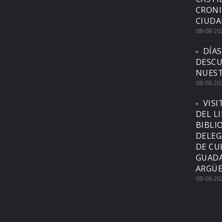
CRONI
CIUDA
08-08-20
DÍAS
DESCU
NUEST
08-08-20
VISI
DEL L
BIBLI
DELEG
DE CU
GUADA
ARGÜE
08-08-20