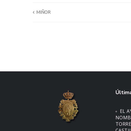
MIÑOR
Última
EL 
NOMBR
TORRE
CASTI