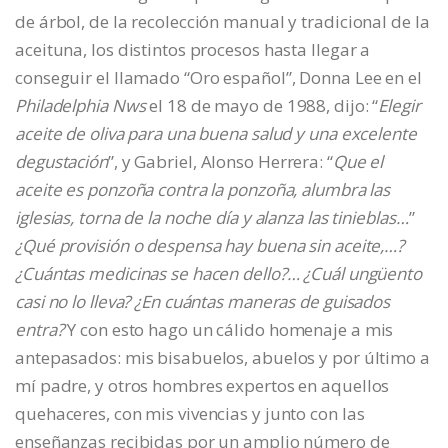
de árbol, de la recolección manual y tradicional de la
aceituna, los distintos procesos hasta llegar a
conseguir el llamado “Oro español”, Donna Lee en el
Philadelphia Nws
el 18 de mayo de 1988, dijo: “
Elegir
aceite de oliva para una buena salud y una excelente
degustación
”, y Gabriel, Alonso Herrera: “
Que el
aceite es ponzoña contra la ponzoña, alumbra las
iglesias, torna de la noche día y alanza las tinieblas…
”
¿Qué provisión o despensa hay buena sin aceite,…?
¿Cuántas medicinas se hacen dello?… ¿Cuál ungüento
casi no lo lleva? ¿En cuántas maneras de guisados
entra?
Y con esto hago un cálido homenaje a mis
antepasados: mis bisabuelos, abuelos y por último a
mí padre, y otros hombres expertos en aquellos
quehaceres, con mis vivencias y junto con las
enseñanzas recibidas por un amplio número de