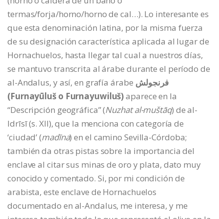
(horno o caldera de un baño o
termas/forja/horno/horno de cal…). Lo interesante es
que esta denominación latina, por la misma fuerza
de su designación característica aplicada al lugar de
Hornachuelos, hasta llegar tal cual a nuestros días,
se mantuvo transcrita al árabe durante el período de
al-Andalus, y así, en grafía árabe
فرنجولش
(Furnayūluš o Furnayuwiluš)
aparece en la
“Descripción geográfica” (
Nuzhat al-muštāq
) de al-
Idrīsī (s. XII), que la menciona con categoría de
‘ciudad’ (
madīna
) en el camino Sevilla-Córdoba;
también da otras pistas sobre la importancia del
enclave al citar sus minas de oro y plata, dato muy
conocido y comentado. Si, por mi condición de
arabista, este enclave de Hornachuelos
documentado en al-Andalus, me interesa, y me