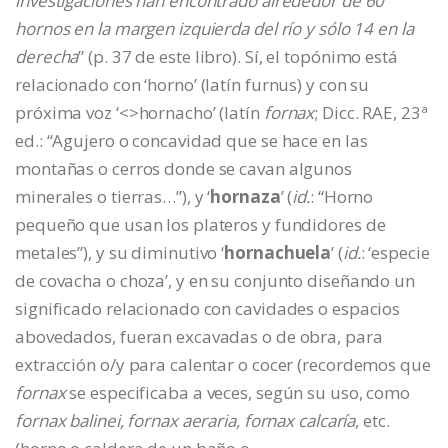
investigaciones han encontrado alrededor de 60
hornos en la margen izquierda del río y sólo 14 en la
derecha
” (p. 37 de este libro). Sí, el topónimo está
relacionado con ‘horno’ (latín furnus) y con su
próxima voz ‘<>hornacho’ (latín
fornax
; Dicc. RAE, 23ª
ed.: “Agujero o concavidad que se hace en las
montañas o cerros donde se cavan algunos
minerales o tierras…”), y ‘
hornaza
’ (
id.
: “Horno
pequeño que usan los plateros y fundidores de
metales”), y su diminutivo ‘
hornachuela
’ (
id.
: ‘especie
de covacha o choza’, y en su conjunto diseñando un
significado relacionado con cavidades o espacios
abovedados, fueran excavadas o de obra, para
extracción o/y para calentar o cocer (recordemos que
fornax
se especificaba a veces, según su uso, como
fornax balinei, fornax aeraria, fornax calcaría
, etc.