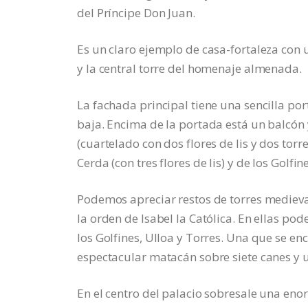
del Príncipe Don Juan.
Es un claro ejemplo de casa-fortaleza con
y la central torre del homenaje almenada.
La fachada principal tiene una sencilla por
baja. Encima de la portada está un balcón 
(cuartelado con dos flores de lis y dos torr
Cerda (con tres flores de lis) y de los Golfine
Podemos apreciar restos de torres medieva
la orden de Isabel la Católica. En ellas p
los Golfines, Ulloa y Torres. Una que se en
espectacular matacán sobre siete canes y 
En el centro del palacio sobresale una eno