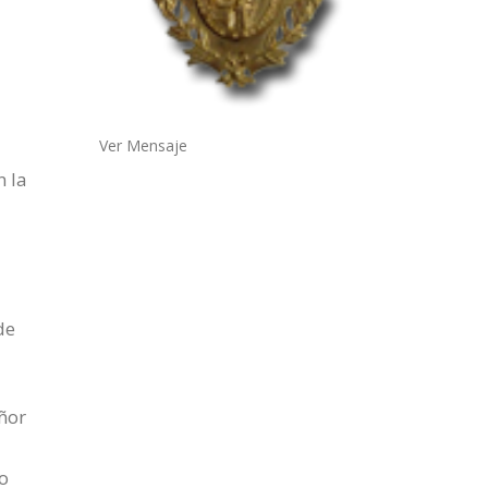
Ver Mensaje
n la
de
ñor
ro