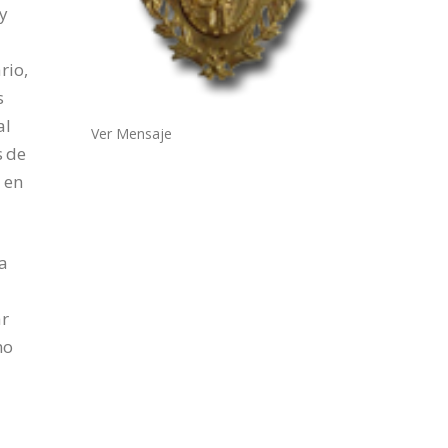
y
rio,
s
al
Ver Mensaje
s de
 en
ja
ar
mo