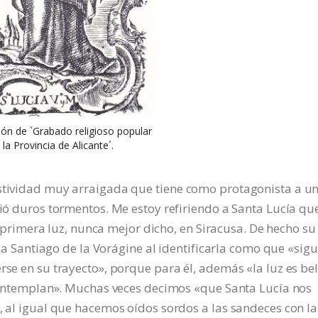
ón de `Grabado religioso popular
 la Provincia de Alicante´.
estividad muy arraigada que tiene como protagonista a u
rió duros tormentos. Me estoy refiriendo a Santa Lucía qu
 la primera luz, nunca mejor dicho, en Siracusa. De hecho su
fica Santiago de la Vorágine al identificarla como que «sigu
rse en su trayecto», porque para él, además «la luz es bel
a contemplan». Muchas veces decimos «que Santa Lucía nos
d, al igual que hacemos oídos sordos a las sandeces con la