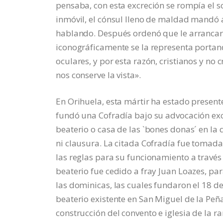
pensaba, con esta excreción se rompía el so
inmóvil, el cónsul lleno de maldad mandó 
hablando. Después ordenó que le arrancaran
iconográficamente se la representa porta
oculares, y por esta razón, cristianos y no 
nos conserve la vista».
En Orihuela, esta mártir ha estado present
fundó una Cofradía bajo su advocación exc
beaterio o casa de las `bones donas´ en la
ni clausura. La citada Cofradía fue tomada
las reglas para su funcionamiento a través 
beaterio fue cedido a fray Juan Loazes, p
las dominicas, las cuales fundaron el 18 de
beaterio existente en San Miguel de la Peña
construcción del convento e iglesia de la 