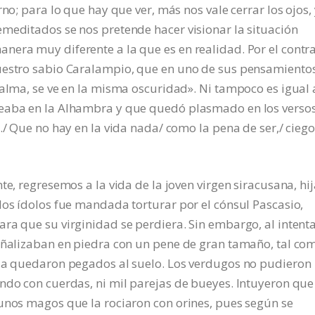
no; para lo que hay que ver, más nos vale cerrar los ojos, 
meditados se nos pretende hacer visionar la situación
era muy diferente a la que es en realidad. Por el contra
nuestro sabio Caralampio, que en uno de sus pensamiento
 alma, se ve en la misma oscuridad». Ni tampoco es igual 
neaba en la Alhambra y que quedó plasmado en los verso
./ Que no hay en la vida nada/ como la pena de ser,/ ciego
te, regresemos a la vida de la joven virgen siracusana, hi
los ídolos fue mandada torturar por el cónsul Pascasio,
ra que su virginidad se perdiera. Sin embargo, al intent
señalizaban en piedra con un pene de gran tamaño, tal co
lla quedaron pegados al suelo. Los verdugos no pudieron
ndo con cuerdas, ni mil parejas de bueyes. Intuyeron que
 unos magos que la rociaron con orines, pues según se