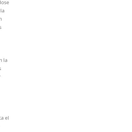
dose
 la
n
s
n la
s
r
a el
e