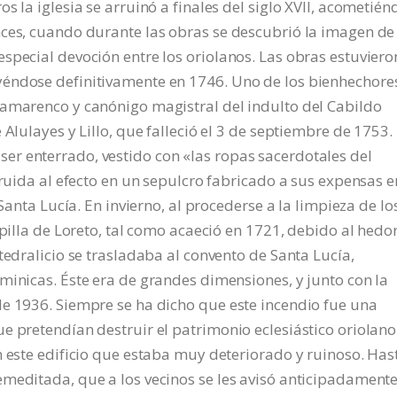
s la iglesia se arruinó a finales del siglo XVII, acometién
nces, cuando durante las obras se descubrió la imagen de
special devoción entre los oriolanos. Las obras estuviero
yéndose definitivamente en 1746. Uno de los bienhechore
damarenco y canónigo magistral del indulto del Cabildo
Alulayes y Lillo, que falleció el 3 de septiembre de 1753.
r enterrado, vestido con «las ropas sacerdotales del
truida al efecto en un sepulcro fabricado a sus expensas e
 Santa Lucía. En invierno, al procederse a la limpieza de lo
apilla de Loreto, tal como acaeció en 1721, debido al hedo
tedralicio se trasladaba al convento de Santa Lucía,
minicas. Éste era de grandes dimensiones, y junto con la
de 1936. Siempre se ha dicho que este incendio fue una
e pretendían destruir el patrimonio eclesiástico oriolano
n este edificio que estaba muy deteriorado y ruinoso. Hast
emeditada, que a los vecinos se les avisó anticipadament