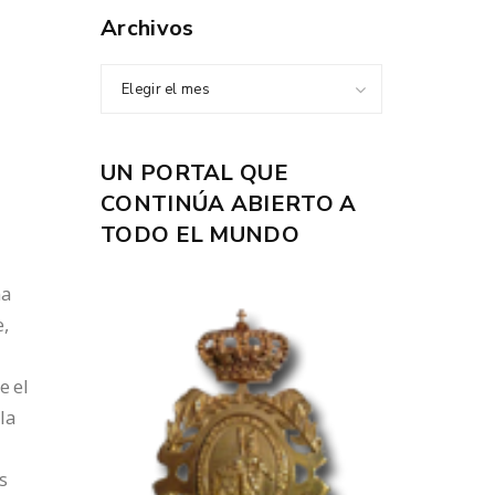
Archivos
Elegir el mes
UN PORTAL QUE
CONTINÚA ABIERTO A
TODO EL MUNDO
na
e,
e el
la
s