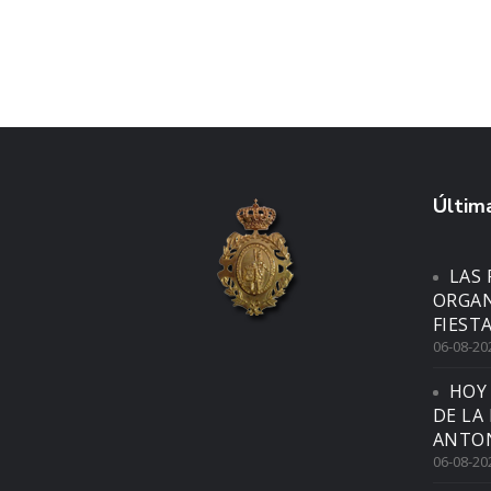
Última
LAS 
ORGAN
FIEST
06-08-20
HOY
DE LA
ANTON
06-08-20