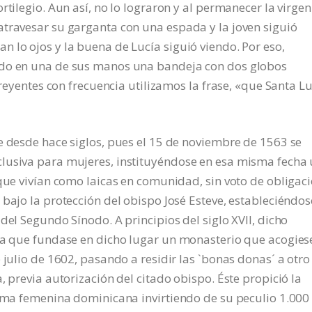
rtilegio. Aun así, no lo lograron y al permanecer la virgen
atravesar su garganta con una espada y la joven siguió
 lo ojos y la buena de Lucía siguió viendo. Por eso,
ndo en una de sus manos una bandeja con dos globos
creyentes con frecuencia utilizamos la frase, «que Santa L
e desde hace siglos, pues el 15 de noviembre de 1563 se
lusiva para mujeres, instituyéndose en esa misma fecha
 que vivían como laicas en comunidad, sin voto de obligac
 bajo la protección del obispo José Esteve, estableciéndos
del Segundo Sínodo. A principios del siglo XVII, dicho
ara que fundase en dicho lugar un monasterio que acogies
 julio de 1602, pasando a residir las `bonas donas´ a otro
, previa autorización del citado obispo. Éste propició la
rama femenina dominicana invirtiendo de su peculio 1.000