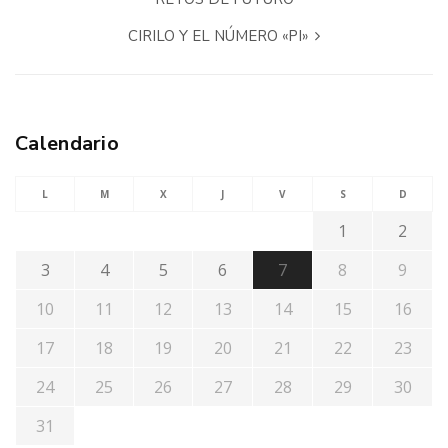
CIRILO Y EL NÚMERO «PI»
Calendario
L
M
X
J
V
S
D
1
2
3
4
5
6
7
8
9
10
11
12
13
14
15
16
17
18
19
20
21
22
23
24
25
26
27
28
29
30
31