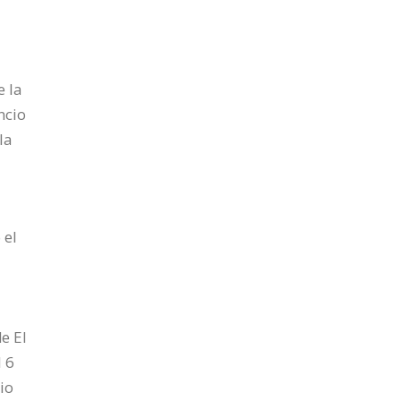
e la
ncio
la
 el
e El
l 6
io