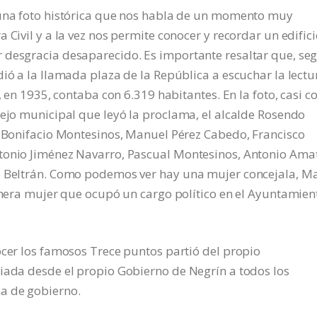
 una foto histórica que nos habla de un momento muy
 Civil y a la vez nos permite conocer y recordar un edific
 desgracia desaparecido. Es importante resaltar que, se
dió a la llamada plaza de la República a escuchar la lectu
, en 1935, contaba con 6.319 habitantes. En la foto, casi c
sejo municipal que leyó la proclama, el alcalde Rosendo
: Bonifacio Montesinos, Manuel Pérez Cabedo, Francisco
ntonio Jiménez Navarro, Pascual Montesinos, Antonio Ama
o Beltrán. Como podemos ver hay una mujer concejala, M
rimera mujer que ocupó un cargo político en el Ayuntamien
ocer los famosos Trece puntos partió del propio
ciada desde el propio Gobierno de Negrín a todos los
a de gobierno.