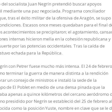
 del socialista Juan Negrín pretendió buscar apoyos
ivil mediante una paz negociada. Programa conciliador
e, tras el éxito militar de la ofensiva de Aragón, se supo
ondiciones. Escasos once meses quedaban para el final d
os acontecimientos se precipitaron; el agotamiento, cansa
ones internas hicieron mella en la cohesión republicana y 
erte por las potencias occidentales. Tras la caída de
estuvo echada para la República.
grín con Petrer fuese mucho más intensa. El 24 de febrero
mo terminar la guerra de manera distinta a la rendición
ar un consejo de ministros e instaló la sede de la
mpo de El Poblet en medio de una densa pinada que la
taba apenas a quince kilómetros del cercano aeródromo d
no presidido por Negrín se estableció del 25 de febrero a
nocida como la posición Yuste, nombre en clave que se le d