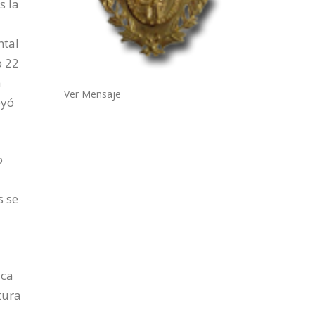
s la
ntal
o 22
a
Ver Mensaje
eyó
o
s se
ica
tura