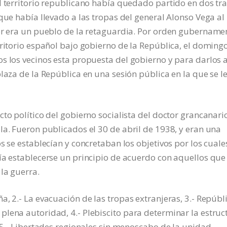
l territorio republicano había quedado partido en dos tra
que había llevado a las tropas del general Alonso Vega al
rer era un pueblo de la retaguardia. Por orden gubername
rritorio español bajo gobierno de la República, el doming
s los vecinos esta propuesta del gobierno y para darlos 
laza de la República en una sesión pública en la que se l
to político del gobierno socialista del doctor grancanari
la. Fueron publicados el 30 de abril de 1938, y eran una
s se establecían y concretaban los objetivos por los cuale
ía establecerse un principio de acuerdo con aquellos que
la guerra.
, 2.- La evacuación de las tropas extranjeras, 3.- Repúbl
lena autoridad, 4.- Plebiscito para determinar la estruc
, 5.- Libertades regionales sin menoscabo de la unidad