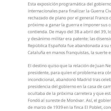
Esta exposición programática del gobierno
internacionales para finalizar la Guerra C
rechazado de plano por el general Franco qu
próximo a ganar la guerra e imponer sus c
contienda. De mayo del 38 a abril del 39, l
y desánimo militar era patente; las disensi
República Española fue abandonada a su su
Cataluña en manos franquistas, la suerte 
El destino quiso que la relación de Juan Ne
presidente, para quien el problema era có
incondicional, abandonó Madrid tras celebr
presidencia del gobierno en la casa de ca
ocultaba de la próxima carretera y que es
Fondó al sureste de Monóvar. Así, el gobier
de marzo de 1939 en la finca El Poblet, co