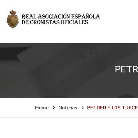
PETR
Home
Noticias
PETRER Y L0S TREC