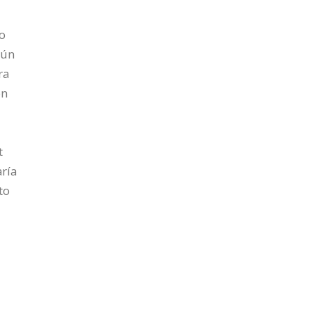
io
gún
ra
on
t
aría
to