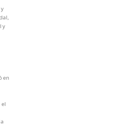
 y
dal,
l y
l
ó en
s
 el
a
la