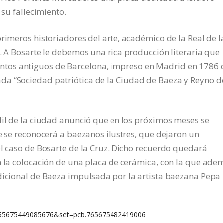
 su fallecimiento.
rimeros historiadores del arte, académico de la Real de l
o. A Bosarte le debemos una rica producción literaria que
tos antiguos de Barcelona, impreso en Madrid en 1786 
da “Sociedad patriótica de la Ciudad de Baeza y Reyno d
dil de la ciudad anunció que en los próximos meses se
ue se reconocerá a baezanos ilustres, que dejaron un
el caso de Bosarte de la Cruz. Dicho recuerdo quedará
n la colocación de una placa de cerámica, con la que ade
adicional de Baeza impulsada por la artista baezana Pepa
765675449085676&set=pcb.765675482419006