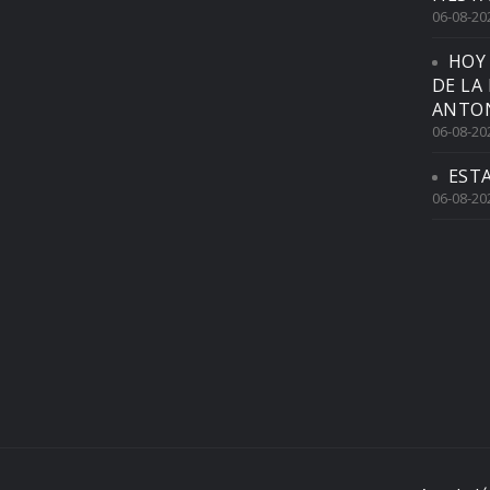
06-08-20
HOY
DE LA
ANTON
06-08-20
EST
06-08-20