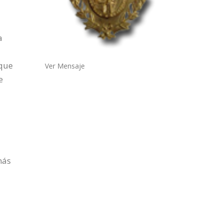
a
que
Ver Mensaje
e
más