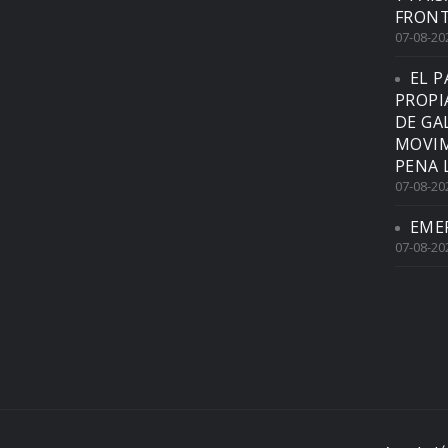
FRONT
07-08-20
EL P
PROPI
DE GA
MOVIM
PENA 
07-08-20
EME
07-08-20