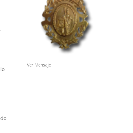
,
Ver Mensaje
lo
ado