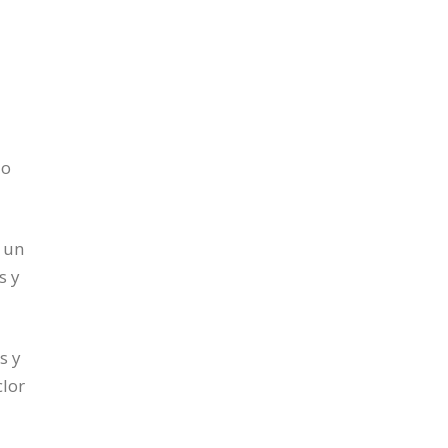
s
jo
 un
s y
s y
clor