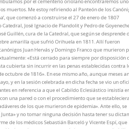
ambulamos por el cementerio oriolano encontraremos uno
los muertos. Me estoy refiriendo al Panteón de los Canóni
na’, que comenzó a construirse el 27 de enero de 1807
Catedral, José Ignacio de Plandolit y Pedro de Goyeneche
osé Guillén, cura de la Catedral, que según se desprende d
ebre amarilla que sufrió Orihuela en 1811. Allí fueron
 canónigos Juan Hervás y Domingo Franco que murieron p
extualmente: «Está cerrado para siempre por disposición 
a cubierta sin incurrir en las penas establecidas contra l
 de octubre de 1816». En ese mismo año, aunque meses an
ayo, y en la sesión celebrada en dicha fecha se vio un ofic
antes en referencia a que el Cabildo Eclesiástico insistía e
 con una pared o con el procedimiento que se establecier
 cadáveres de los que murieron de epidemia». Ante ello, se
ta Junta» y no tomar ninguna decisión hasta tener su dicta
orme de los médicos Sebastián Barceló y Vicente Espí, que