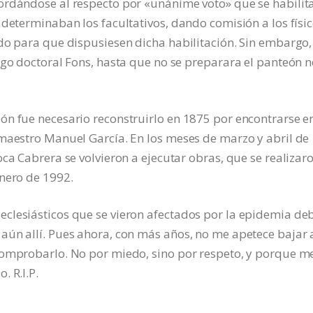
ordándose al respecto por «unánime voto» que se habilit
 determinaban los facultativos, dando comisión a los físi
do para que dispusiesen dicha habilitación. Sin embargo,
igo doctoral Fons, hasta que no se preparara el panteón n
ón fue necesario reconstruirlo en 1875 por encontrarse e
 maestro Manuel García. En los meses de marzo y abril de
ca Cabrera se volvieron a ejecutar obras, que se realizar
enero de 1992.
clesiásticos que se vieron afectados por la epidemia de
ún allí. Pues ahora, con más años, no me apetece bajar a
comprobarlo. No por miedo, sino por respeto, y porque m
. R.I.P.