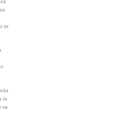
ara
cos
o se
n
on
bida
 la
e va