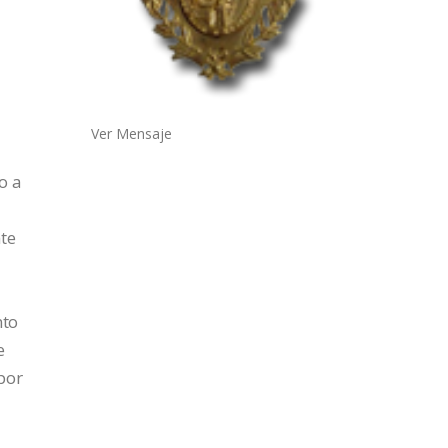
Ver Mensaje
o a
nte
nto
e
por