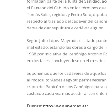
formaban parte de la Junta de Sanidad, ac
el Panteón del Cabildo en los términos que
Tomás Soler, regidor, y Pedro Soto, diputa
respecto al traslado del cadáver del canón
debía de dar sepultura a cadáver alguno.
Según Julio López Maymón, el citado pante
mal estado, estando las obras a cargo del
1988 por iniciativa del canónigo Antonio Ro
en dos fases, concluyéndose en el mes de 
Suponemos que los cadáveres de aquellos e
al mosquito ‘Aedes aegypti’ permanecerán a
cripta del Panteón de los Canónigos para 
costando cada vez más acudir al cementerio
Fuente:
http://www.laverdad.es/