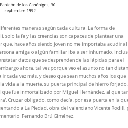
 Panteón de los Canónigos, 30
septiembre 1992.
 diferentes maneras según cada cultura. La forma de
í, solo la fe y las creencias son capaces de plantear una
er que, hace años siendo joven no me importaba acudir al
rsona amiga o algún familiar iba a ser inhumado. Inclus
constatar datos que se desprenden de las lápidas para el
 embargo ahora, tal vez porque veo el asunto no tan dista
a ir cada vez más, y deseo que sean muchos años los que
la vida a la muerte, su puerta principal de hierro forjado,
 que fue inmortalizado por Miguel Hernández, al que ta
ra’. Cruzar obligado, como decía, por esa puerta en la qu
ntando a La Piedad, obra del valenciano Vicente Rodill, 
ementerio, Fernando Brú Giménez.