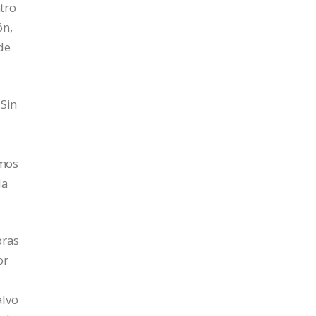
tro
ón,
de
 Sin
amos
da
bras
or
alvo