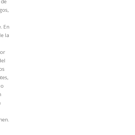
 de
gos,
. En
e la
or
del
os
tes,
io
n
a
men.