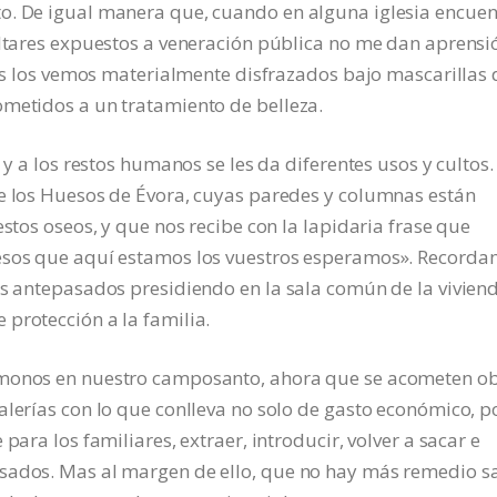
o. De igual manera que, cuando en alguna iglesia encuen
altares expuestos a veneración pública no me dan aprensi
eces los vemos materialmente disfrazados bajo mascarillas 
ometidos a un tratamiento de belleza.
 y a los restos humanos se les da diferentes usos y cultos.
de los Huesos de Évora, cuyas paredes y columnas están
estos oseos, y que nos recibe con la lapidaria frase que
uesos que aquí estamos los vuestros esperamos». Record
os antepasados presidiendo en la sala común de la vivien
protección a la familia.
émonos en nuestro camposanto, ahora que se acometen o
alerías con lo que conlleva no solo de gasto económico, p
para los familiares, extraer, introducir, volver a sacar e
sados. Mas al margen de ello, que no hay más remedio s