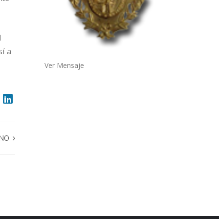
l
í a
Ver Mensaje
 NO